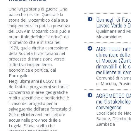
Una lunga storia di guerra. Una
pace che resiste. Questa è la
Germogli di Futu
storia del Mozambico dalla sua
Lavoro Verde e 
indipendenza in poi. La presenza
del COSV in Mozambico si può a
Quelimane and Mo
buon titolo definire “storica”, dal
Mozambique
momento che è iniziata nel
1976, quale diretta espressione
AGRI-FEED: raffo
della Società Civile italiana nel
alimentare delle
processo di transizione verso
di Mocuba (Zambe
l’effettiva indipendenza,
rinnovabili e lo 
economica e politica, dal
resiliente ai ca
Portogallo.
Comunità di Naman
Negli ultimi anni il COSV si è
di Mocuba, Provin
dedicato a programmi settoriali
concentrati in aree geografiche
AGROMETEO DA
molto specifiche e periferiche: è
multistakeholde
il caso del progetto per la
convergence
salvaguardia dell’area forestale di
Localidade de Nac
Gilè o gli interventi nel settore
Bajone, Distrito 
acqua nelle province di Ile e
Zambezia
Lugela. E’ una scelta che