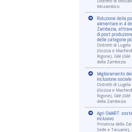
Distretti di Mocu
Mozambico
Riduzione della po
alimentare in 4 dis
Zambezia, attrave
di post produzione
delle categorie più
Distretti di Lugel
(Goziza e Machind
Rigone), Gilé (Gil
della Zambezia
Miglioramento dei
inclusione social
Distretti di Lugel
(Goziza e Machind
Rigone), Gilé (Gil
della Zambezia
Agri-SMART: soste
inclusivo
Provincia della Za
Sede e Tacuane), 