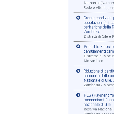
Namarroi (Namarro
Sede e Alto Ligon
Creare condizioni p
popolazioni (14 co
periferiche della R
Zambezia
Distretti di Gilè e
Progetto Foreste:
cambiamenti clim
Distretto di Mocub
Mozambico
Riduzione di perdi
comunità delle are
Nazionale di Gilé
Zambezia - Moza
PES (Payment for
meccanismi finanzi
nazionale di Gilè
Reserva Nacional d
Zambezia, Moçam