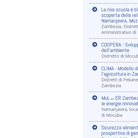
La mia scuola è bl
scoperta della re
Namanjavira, Mo
Zambezia, Distret
Amministrativo di
COOPERA - Svilupp
dell'ambiente
Distretto di Mocub
CLIMA - Modello d
l'agricoltura in 
Distretti di Peban
Zambezia
MuL↔ER Zambezia
le energie rinnovab
Namanjavira, local
di Mocuba
Sicurezza aliment
prospettiva di g