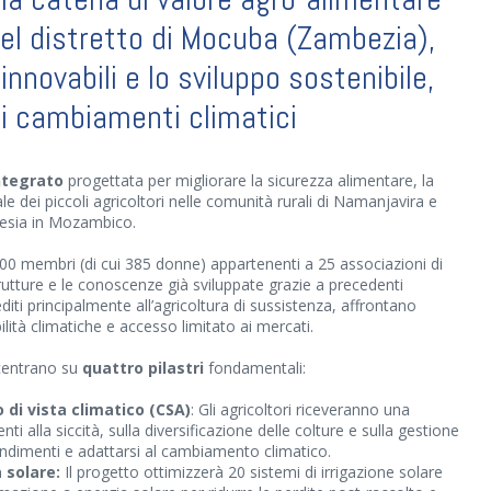
del distretto di Mocuba (Zambezia),
innovabili e lo sviluppo sostenibile,
 ai cambiamenti climatici
ntegrato
progettata per migliorare la sicurezza alimentare, la
le dei piccoli agricoltori nelle comunità rurali di Namanjavira e
besia in Mozambico.
 700 membri (di cui 385 donne) appartenenti a 25 associazioni di
strutture e le conoscenze già sviluppate grazie a precedenti
editi principalmente all’agricoltura di sussistenza, affrontano
lità climatiche e accesso limitato ai mercati.
oncentrano su
quattro pilastri
fondamentali:
 di vista climatico (CSA)
: Gli agricoltori riceveranno una
ti alla siccità, sulla diversificazione delle colture e sulla gestione
rendimenti e adattarsi al cambiamento climatico.
 solare:
Il progetto ottimizzerà 20 sistemi di irrigazione solare