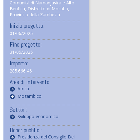
Comunità di Namanjavira e Alto
Benfica, Distretto di Mocuba,
Provincia della Zambezia
Inizio progetto:
01/06/2025
Fine progetto:
31/05/2025
Importo:
285.666,46
Aree di intervento:
Africa
Mozambico
Settori:
Sviluppo economico
Donor pubblici:
Presidenza del Consiglio Dei