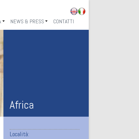
ai al contenuto
A
NEWS & PRESS
CONTATTI
CON NOI
IN PRIMO PIANO
ILLE
NEWS & EVENTS
ICI
Africa
Località: