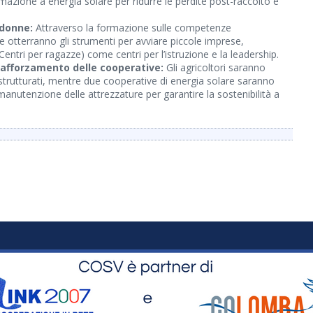
rmazione a energia solare per ridurre le perdite post-raccolto e
donne:
Attraverso la formazione sulle competenze
ne otterranno gli strumenti per avviare piccole imprese,
entri per ragazze) come centri per l’istruzione e la leadership.
rafforzamento delle cooperative:
Gli agricoltori saranno
i strutturati, mentre due cooperative di energia solare saranno
 manutenzione delle attrezzature per garantire la sostenibilità a