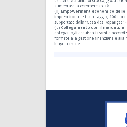
esistenti e 5 unità di stoccaggio/trasfo
aumentare la commerciabilità.
(iii)
Empowerment economico delle 
imprenditoriali e il tutoraggio, 100 don
supportate dalla “Casa das Raparigas” (C
(iv)
Collegamento con il mercato e 
collegati agli acquirenti tramite accord
formate alla gestione finanziaria e alla
lungo termine.