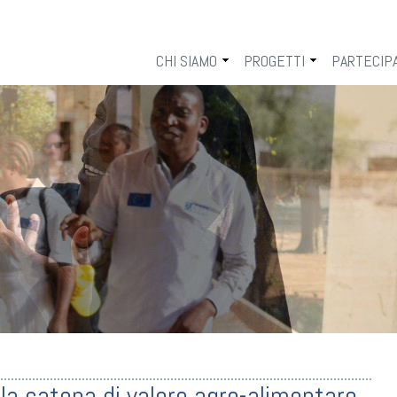
V
CHI SIAMO
PROGETTI
PARTECIP
IL COSV
AREE DI INTERVENTO
LAVORA 
L’ATTIVITÀ E LA TRASPARENZA
SETTORI
5 PER M
LA STRUTTURA
SOSTIEN
LE RETI
I DONOR
la catena di valore agro-alimentare