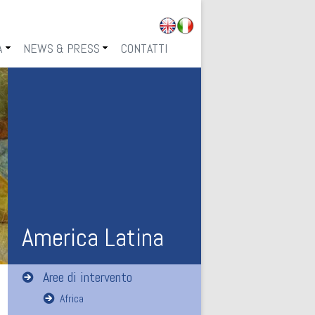
ai al contenuto
A
NEWS & PRESS
CONTATTI
CON NOI
IN PRIMO PIANO
ILLE
NEWS & EVENTS
ICI
America Latina
Aree di intervento
Africa