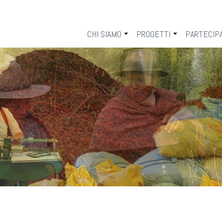
V
CHI SIAMO
PROGETTI
PARTECIP
IL COSV
AREE DI INTERVENTO
LAVORA 
L’ATTIVITÀ E LA TRASPARENZA
SETTORI
5 PER M
LA STRUTTURA
SOSTIEN
LE RETI
I DONOR