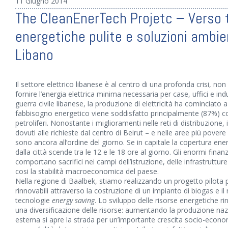
11 Giugno 2014
The CleanEnerTech Projetc – Verso 
energetiche pulite e soluzioni ambien
Libano
Il settore elettrico libanese è al centro di una profonda crisi, n
fornire l’energia elettrica minima necessaria per case, uffici e ind
guerra civile libanese, la produzione di elettricità ha cominciato 
fabbisogno energetico viene soddisfatto principalmente (87%) co
petroliferi. Nonostante i miglioramenti nelle reti di distribuzione, il
dovuti alle richieste dal centro di Beirut – e nelle aree più povere 
sono ancora all’ordine del giorno. Se in capitale la copertura ener
dalla città scende tra le 12 e le 18 ore al giorno. Gli enormi finan
comportano sacrifici nei campi dell’istruzione, delle infrastrutt
cosi la stabilità macroeconomica del paese.
Nella regione di Baalbek, stiamo realizzando un progetto pilota 
rinnovabili attraverso la costruzione di un impianto di biogas e il 
tecnologie
energy saving
. Lo sviluppo delle risorse energetiche r
una diversificazione delle risorse: aumentando la produzione na
esterna si apre la strada per un’importante crescita socio-eco