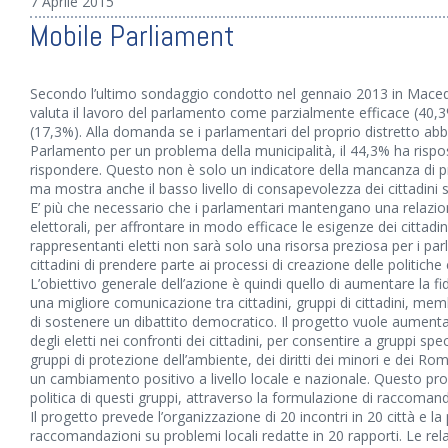
7 Aprile 2015
Mobile Parliament
Secondo l’ultimo sondaggio condotto nel gennaio 2013 in Macedon
valuta il lavoro del parlamento come parzialmente efficace (40,
(17,3%). Alla domanda se i parlamentari del proprio distretto abb
Parlamento per un problema della municipalità, il 44,3% ha rispo
rispondere. Questo non è solo un indicatore della mancanza di pr
ma mostra anche il basso livello di consapevolezza dei cittadini s
E’ più che necessario che i parlamentari mantengano una relazione
elettorali, per affrontare in modo efficace le esigenze dei cittadini
rappresentanti eletti non sarà solo una risorsa preziosa per i p
cittadini di prendere parte ai processi di creazione delle politiche 
L’obiettivo generale dell’azione è quindi quello di aumentare la f
una migliore comunicazione tra cittadini, gruppi di cittadini, mem
di sostenere un dibattito democratico. Il progetto vuole aumenta
degli eletti nei confronti dei cittadini, per consentire a gruppi specif
gruppi di protezione dell’ambiente, dei diritti dei minori e dei R
un cambiamento positivo a livello locale e nazionale. Questo pr
politica di questi gruppi, attraverso la formulazione di raccomanda
Il progetto prevede l’organizzazione di 20 incontri in 20 città e l
raccomandazioni su problemi locali redatte in 20 rapporti. Le re